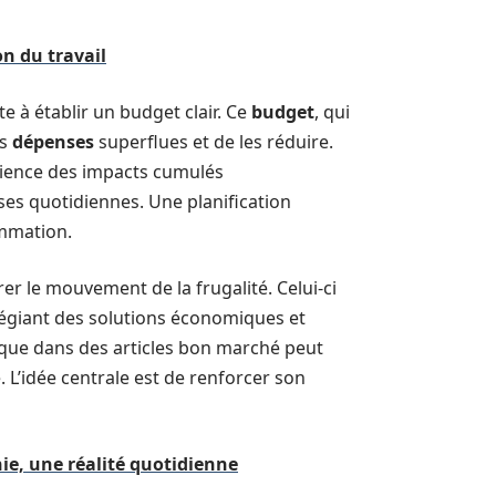
on du travail
e à établir un budget clair. Ce
budget
, qui
es
dépenses
superflues et de les réduire.
ience des impacts cumulés
es quotidiennes. Une planification
ommation.
rer le mouvement de la frugalité. Celui-ci
légiant des solutions économiques et
t que dans des articles bon marché peut
 L’idée centrale est de renforcer son
ie, une réalité quotidienne