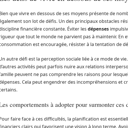
Bien que vivre en dessous de ses moyens présente de nom
également son lot de défis. Un des principaux obstacles rés
discipline financière constante. Éviter les
dépenses
impulsi
rigueur que tout le monde ne parvient pas à maintenir. En 
consommation est encouragée, résister à la tentation de dép
Un autre défi est la perception sociale liée à ce mode de vie
d’autres activités peut parfois nuire aux relations interpe
famille peuvent ne pas comprendre les raisons pour lesquel
dépenses. Cela peut engendrer des incompréhensions et cr
certains.
Les comportements à adopter pour surmonter ces d
Pour faire face à ces difficultés, la planification est essentiel
financiers clairs qui favorisent une vision à long terme. Av