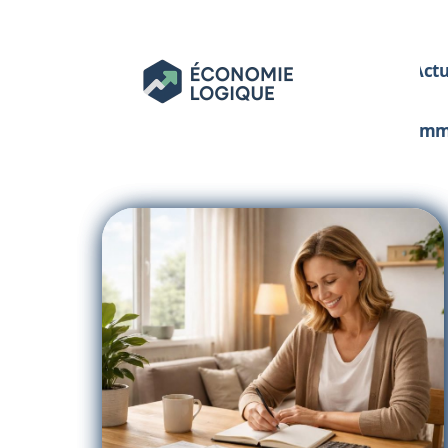
Act
Im