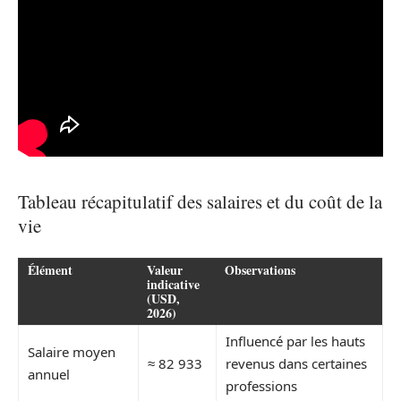
Tableau récapitulatif des salaires et du coût de la
vie
Élément
Valeur
Observations
indicative
(USD,
2026)
Influencé par les hauts
Salaire moyen
≈ 82 933
revenus dans certaines
annuel
professions