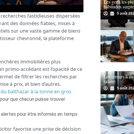
Les gens les plu
habitudes surpre
5 août 20
s recherches fastidieuses dispersées
frant des données fiables, mises à
entiels sur une vaste gamme de biens
tisseur chevronné, la plateforme
 enchères immobilières plus
n primo-accédant est l’opacité de ce
permet de filtrer les recherches par
Les erreurs à év
salaire
mise à prix, et bien d’autres.
5 août 20
 du balthazar à la tonne en gros
e pour que chacun puisse trouver
s alertes pour être informés en temps
icitor favorise une prise de décision