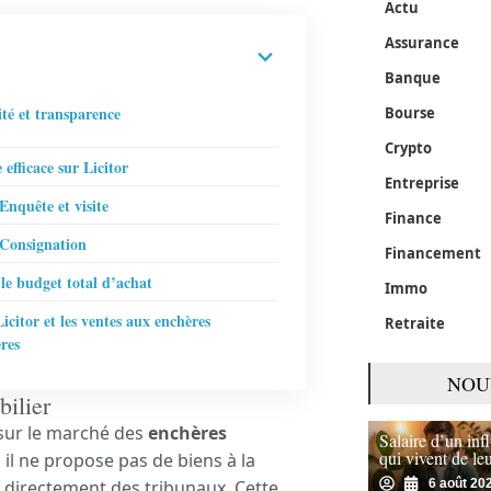
Actu
Assurance
Banque
ité et transparence
Bourse
Crypto
efficace sur Licitor
Entreprise
Enquête et visite
Finance
 Consignation
Financement
 le budget total d’achat
Immo
icitor et les ventes aux enchères
Retraite
res
NOU
bilier
 sur le marché des
enchères
Salaire d’un in
qui vivent de le
il ne propose pas de biens à la
t directement des tribunaux. Cette
6 août 20