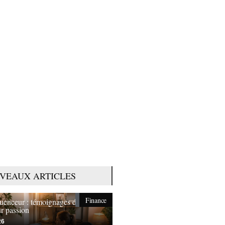
VEAUX ARTICLES
Finance
fluenceur : témoignages de ceux
ur passion
26