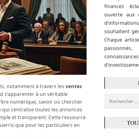
finances écl
ouverte aux 
d’informati
souhaitent gér
Chaque articl
passionné
connaissance
d’investissemen
és, notamment à travers les
ventes
t s’apparenter à un véritable
l’ère numérique, savoir où chercher
rme qui centralise toutes les annonces
imple et transparent. Cette ressource
TOU
uerris que pour les particuliers en