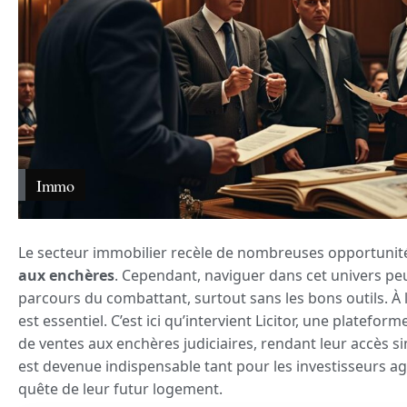
Immo
Le secteur immobilier recèle de nombreuses opportunit
aux enchères
. Cependant, naviguer dans cet univers peu
parcours du combattant, surtout sans les bons outils. À 
est essentiel. C’est ici qu’intervient Licitor, une platefo
de ventes aux enchères judiciaires, rendant leur accès s
est devenue indispensable tant pour les investisseurs ag
quête de leur futur logement.