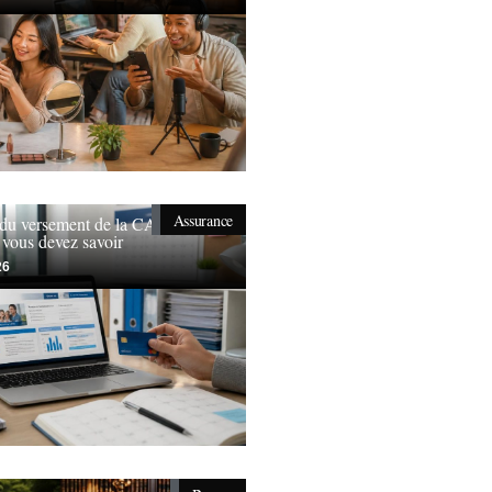
Assurance
 du versement de la CAF en
 vous devez savoir
26