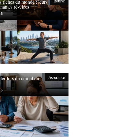
Bourse
s riches du monde : leurs
nantes révélées
26
Assurance
iter lors du cumul du rsa et
26