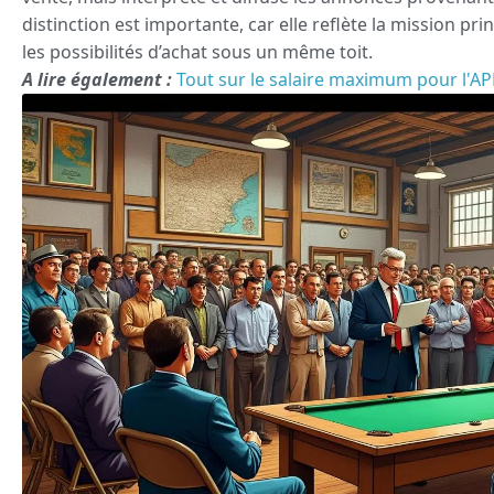
distinction est importante, car elle reflète la mission pri
les possibilités d’achat sous un même toit.
A lire également :
Tout sur le salaire maximum pour l'AP