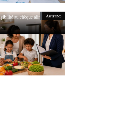
Assurance
igibilité au chèque alimentaire
26