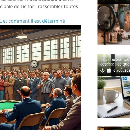
ncipale de Licitor : rassembler toutes
L et comment il est déterminé
Les nouveautés
octobre : ce que
6 août 20