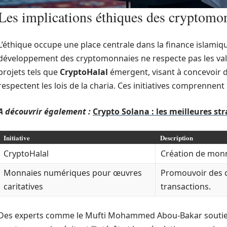
Les implications éthiques des cryptomo
L’éthique occupe une place centrale dans la finance islamiqu
développement des cryptomonnaies ne respecte pas les val
projets tels que
CryptoHalal
émergent, visant à concevoir d
respectent les lois de la charia. Ces initiatives comprennent 
A découvrir également :
Crypto Solana : les meilleures st
Initiative
Description
CryptoHalal
Création de monn
Monnaies numériques pour œuvres
Promouvoir des c
caritatives
transactions.
Des experts comme le Mufti Mohammed Abou-Bakar soutienn