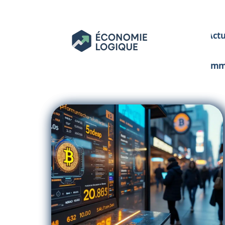
Act
Im