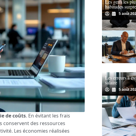
Les gens les plu
habitudes surpre
5 août 20
Les erreurs à év
salaire
5 août 20
e de coûts
. En évitant les frais
ls conservent des ressources
ivité. Les économies réalisées