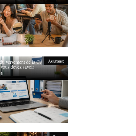
Assurance
 du versement de la CAF en
 vous devez savoir
26