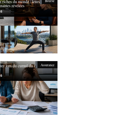
Bourse
s riches du monde : leurs
nantes révélées
26
Assurance
iter lors du cumul du rsa et
26