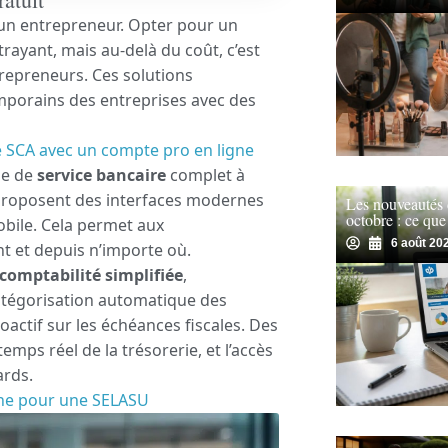
 un entrepreneur. Opter pour un
rayant, mais au-delà du coût, c’est
trepreneurs. Ces solutions
porains des entreprises avec des
re SCA avec un compte pro en ligne
me de
service bancaire
complet à
proposent des interfaces modernes
Les nouveautés
octobre : ce que
obile. Cela permet aux
6 août 20
t et depuis n’importe où.
 comptabilité simplifiée
,
catégorisation automatique des
oactif sur les échéances fiscales. Des
emps réel de la trésorerie, et l’accès
ards.
gne pour une SELASU