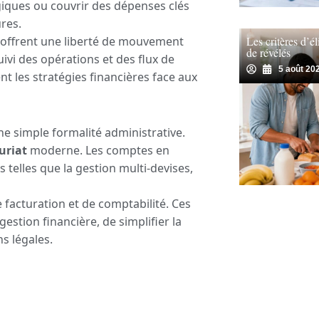
giques ou couvrir des dépenses clés
ures.
 offrent une liberté de mouvement
Les critères d’él
de révélés
ivi des opérations et des flux de
5 août 20
t les stratégies financières face aux
ne simple formalité administrative.
uriat
moderne. Les comptes en
 telles que la gestion multi-devises,
e facturation et de comptabilité. Ces
estion financière, de simplifier la
ns légales.