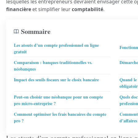
lesquelles les entrepreneurs devraient envisager cette 
financière
et simplifier leur
comptabilité
.
Sommaire
Les atouts d’un compte professionnel en ligne
Fonctionn
gratuit
Comparaison : banques traditionnelles vs.
Démarches
néobanques
Impact des seuils fiscaux sur le choix bancaire
Quand le 
obligatoi
Peut-on choisir une néobanque pour un compte
Quels doc
pro micro-entreprise ?
professio
Comment optimiser les frais bancaires du compte
Comment s
pro ?
d’affaires
Les atouts d’un compte professionnel en ligne gr