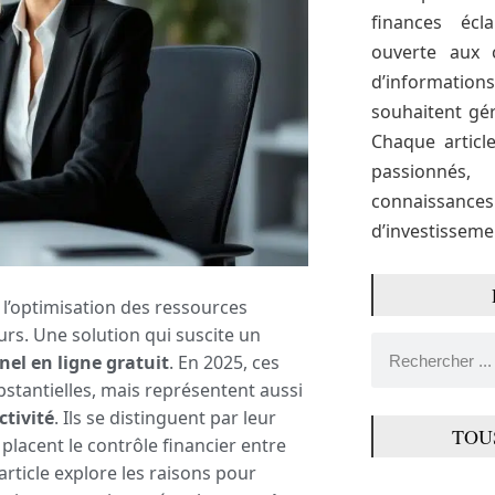
finances écl
ouverte aux 
d’informati
souhaitent gér
Chaque articl
passionné
connaissance
d’investissemen
l’optimisation des ressources
urs. Une solution qui suscite un
el en ligne gratuit
. En 2025, ces
stantielles, mais représentent aussi
tivité
. Ils se distinguent par leur
TOU
i placent le contrôle financier entre
article explore les raisons pour