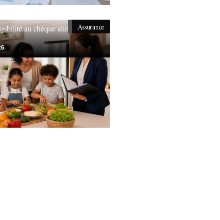
Assurance
igibilité au chèque alimentaire
26