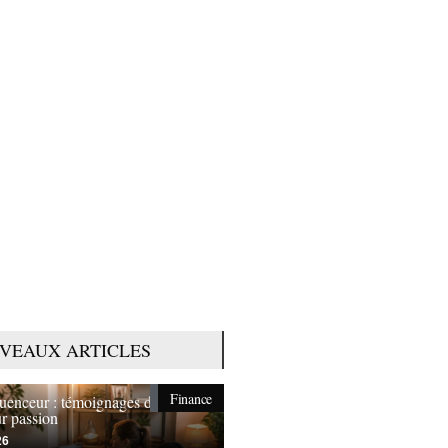
VEAUX ARTICLES
Finance
fluenceur : témoignages de ceux
ur passion
26