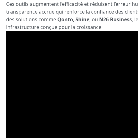
Ces outils augmentent l’efficacité et réduisent l’erreur 
transparence accrue qui renforce la confiance des client
des solutions comme
Qonto
,
Shine
, ou
N26 Business
, 
infrastructure conçue pour la croissance.