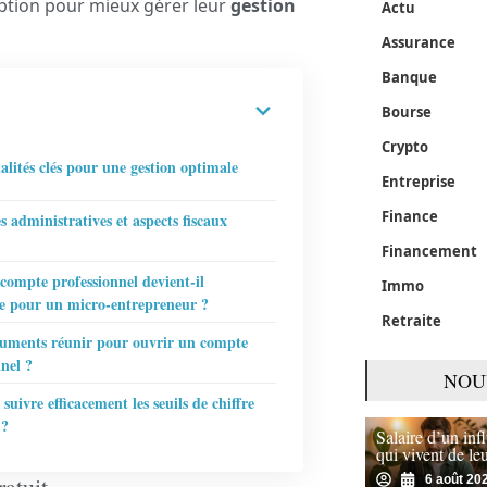
option pour mieux gérer leur
gestion
Actu
Assurance
Banque
Bourse
Crypto
alités clés pour une gestion optimale
Entreprise
Finance
 administratives et aspects fiscaux
Financement
compte professionnel devient-il
Immo
re pour un micro-entrepreneur ?
Retraite
uments réunir pour ouvrir un compte
nnel ?
NOU
uivre efficacement les seuils de chiffre
 ?
Salaire d’un in
qui vivent de le
atuit
6 août 20