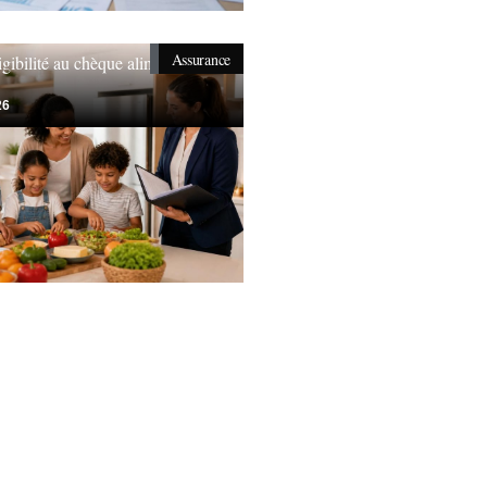
Assurance
igibilité au chèque alimentaire
26