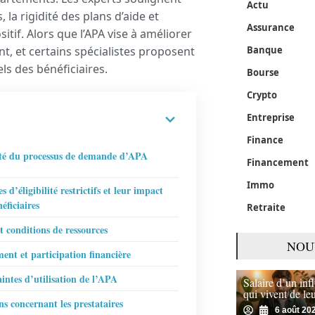
Actu
 la rigidité des plans d’aide et
Assurance
sitif. Alors que l’APA vise à améliorer
nt, et certains spécialistes proposent
Banque
ls des bénéficiaires.
Bourse
Crypto
Entreprise
Finance
té du processus de demande d’APA
Financement
Immo
es d’éligibilité restrictifs et leur impact
néficiaires
Retraite
t conditions de ressources
NOU
ent et participation financière
aintes d’utilisation de l’APA
Salaire d’un in
qui vivent de le
ns concernant les prestataires
6 août 20