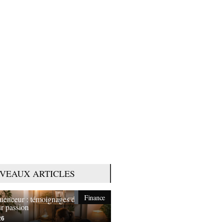
VEAUX ARTICLES
Finance
fluenceur : témoignages de ceux
ur passion
26