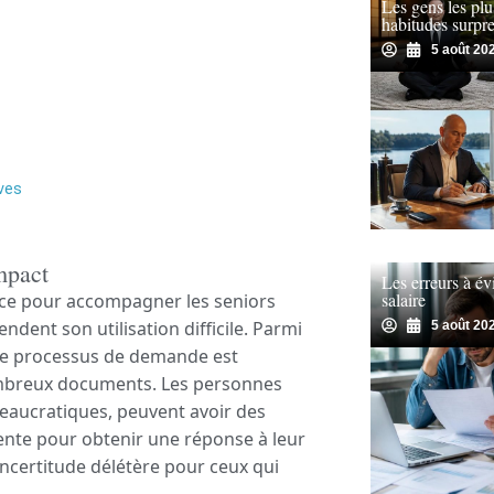
Les gens les plu
habitudes surpre
5 août 20
ives
mpact
Les erreurs à év
salaire
lace pour accompagner les seniors
ndent son utilisation difficile. Parmi
5 août 20
 Le processus de demande est
nombreux documents. Les personnes
eaucratiques, peuvent avoir des
attente pour obtenir une réponse à leur
ncertitude délétère pour ceux qui