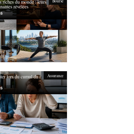
Bourse
s riches du monde : leurs
nantes révélées
26
Assurance
iter lors du cumul du rsa et
26