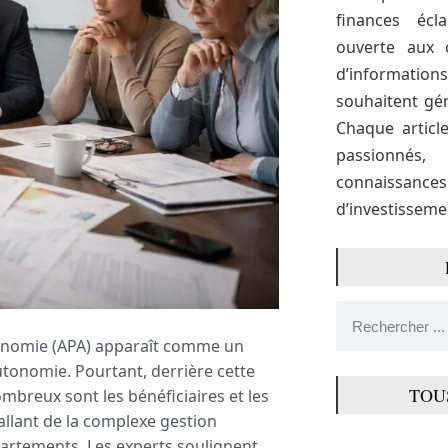
finances écl
ouverte aux 
d’informati
souhaitent gér
Chaque articl
passionné
connaissance
d’investissemen
utonomie (APA) apparaît comme un
utonomie. Pourtant, derrière cette
TOU
mbreux sont les bénéficiaires et les
 allant de la complexe gestion
partements. Les experts soulignent