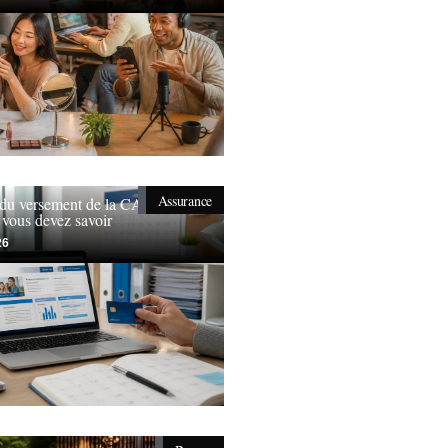
Assurance
 du versement de la CAF en
 vous devez savoir
26