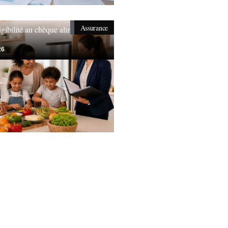
Assurance
igibilité au chèque alimentaire
26