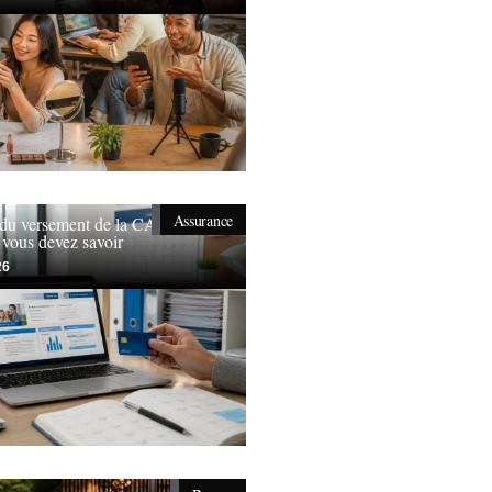
Assurance
 du versement de la CAF en
 vous devez savoir
26