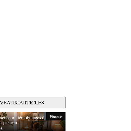
VEAUX ARTICLES
Finance
fluenceur : témoignages de ceux
ur passion
26