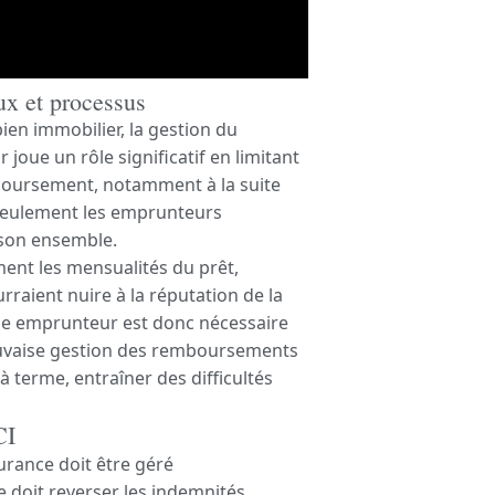
x et processus
en immobilier, la gestion du
oue un rôle significatif en limitant
mboursement, notamment à la suite
n seulement les emprunteurs
s son ensemble.
ent les mensualités du prêt,
rraient nuire à la réputation de la
ce emprunteur est donc nécessaire
mauvaise gestion des remboursements
 terme, entraîner des difficultés
CI
rance doit être géré
e doit reverser les indemnités