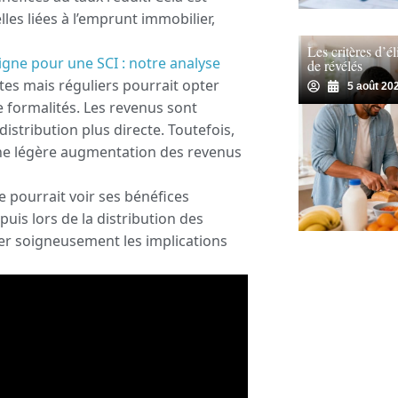
les liées à l’emprunt immobilier,
Les critères d’él
igne pour une SCI : notre analyse
de révélés
tes mais réguliers pourrait opter
5 août 20
de formalités. Les revenus sont
istribution plus directe. Toutefois,
une légère augmentation des revenus
le pourrait voir ses bénéfices
puis lors de la distribution des
ser soigneusement les implications