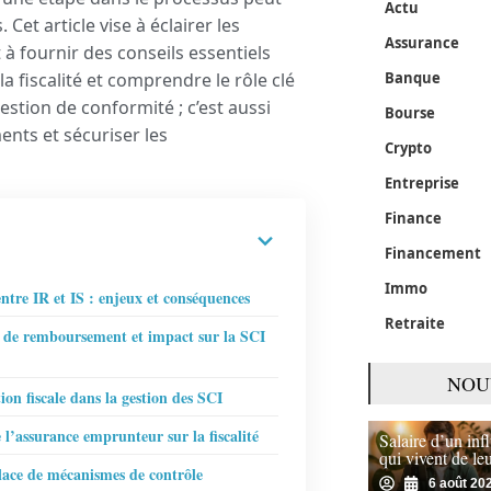
Actu
et article vise à éclairer les
Assurance
 à fournir des conseils essentiels
a fiscalité et comprendre le rôle clé
Banque
tion de conformité ; c’est aussi
Bourse
nts et sécuriser les
Crypto
Entreprise
Finance
Financement
Immo
entre IR et IS : enjeux et conséquences
Retraite
 de remboursement et impact sur la SCI
NOU
ion fiscale dans la gestion des SCI
 l’assurance emprunteur sur la fiscalité
Salaire d’un in
qui vivent de le
lace de mécanismes de contrôle
6 août 20