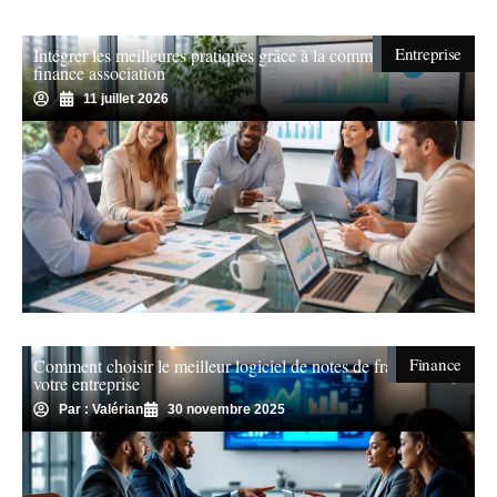
Entreprise
Intégrer les meilleures pratiques grâce à la commercial
finance association
11 juillet 2026
Finance
Comment choisir le meilleur logiciel de notes de frais pour
votre entreprise
Par : Valérian
30 novembre 2025