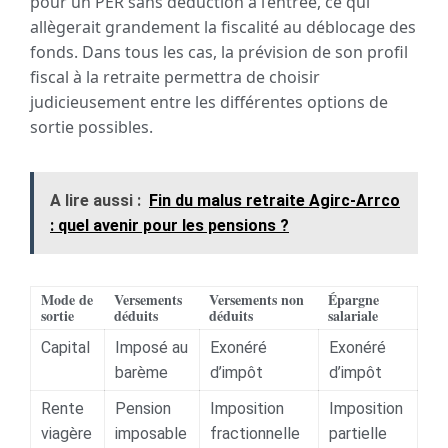
pour un PER sans déduction à l’entrée, ce qui
allègerait grandement la fiscalité au déblocage des
fonds. Dans tous les cas, la prévision de son profil
fiscal à la retraite permettra de choisir
judicieusement entre les différentes options de
sortie possibles.
A lire aussi :
Fin du malus retraite Agirc-Arrco
: quel avenir pour les pensions ?
Mode de
Versements
Versements non
Épargne
sortie
déduits
déduits
salariale
Capital
Imposé au
Exonéré
Exonéré
barème
d’impôt
d’impôt
Rente
Pension
Imposition
Imposition
viagère
imposable
fractionnelle
partielle