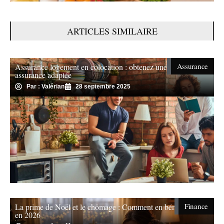
ARTICLES SIMILAIRE
Assurance
Assurance logement en colocation : obtenez une
assurance adaptée
Par : Valérian
28 septembre 2025
Finance
La prime de Noël et le chômage : Comment en bénéficier
en 2026