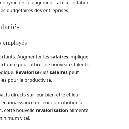
nonyme de soulagement face à l’inflation
ies budgétaires des entreprises.
alariés
es employés
ortants. Augmenter les
salaires
implique
rtunité pour attirer de nouveaux talents.
égique.
Revaloriser
les
salaires
peut
les pour la productivité.
cts directs sur leur bien-être et leur
ne reconnaissance de leur contribution à
in, cette nouvelle
revalorisation
alimente
 minimum vital.