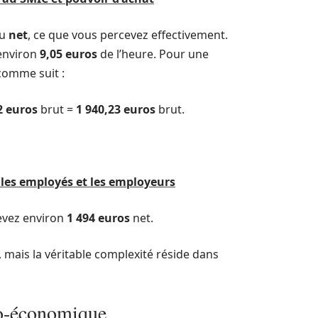
au
net
, ce que vous percevez effectivement.
environ
9,05 euros
de l’heure. Pour une
comme suit :
2 euros
brut =
1 940,23 euros
brut.
 les employés et les employeurs
evez environ
1 494 euros
net.
 mais la véritable complexité réside dans
io-économique