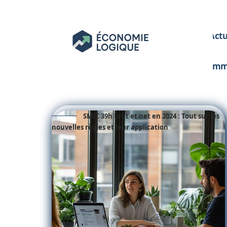
Act
Im
SMIC 39h brut et net en 2024 : Tout sur les
nouvelles règles et leur application