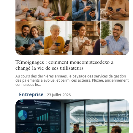
Témoignages : comment moncomptesodexo a
changé la vie de ses utilisateurs
Au cours des dernières années, le paysage des services de gestion
des paiements a évolué, et parmi ces acteurs, Pluxee, anciennement
connu sous le
…
Entreprise
23 juillet 2026