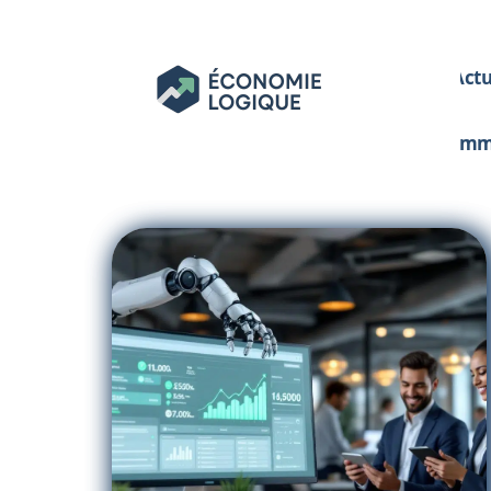
Act
Im