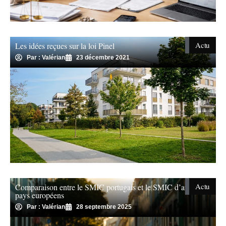
Actu
Les idées reçues sur la loi Pinel
Par : Valérian
23 décembre 2021
Actu
Comparaison entre le SMIC portugais et le SMIC d’autres
pays européens
Par : Valérian
28 septembre 2025