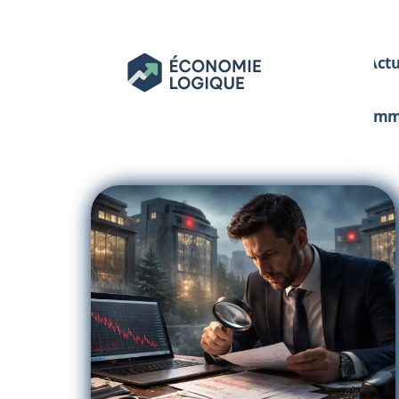
Act
Im